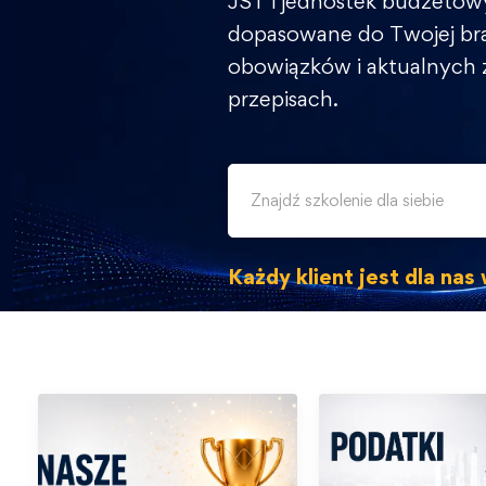
JST i jednostek budżetow
dopasowane do Twojej br
obowiązków i aktualnych
przepisach.
Każdy klient jest dla na