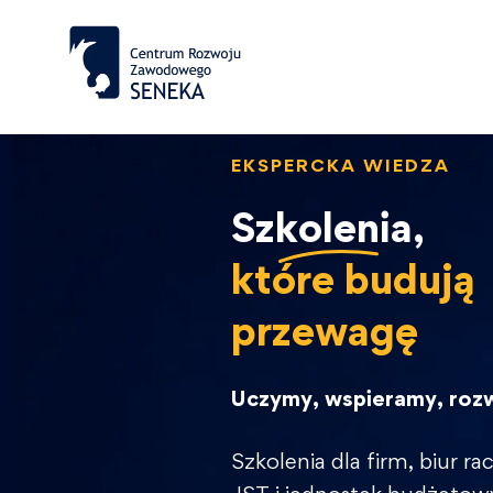
EKSPERCKA WIEDZA
Szkolenia,
które budują
przewagę
Uczymy, wspieramy, roz
Szkolenia dla firm, biur 