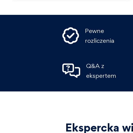
Pewne
rozliczenia
Q&A z
ekspertem
Ekspercka wi