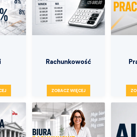
i
Rachunkowość
Pr
CEJ
ZOBACZ WIĘCEJ
ZO