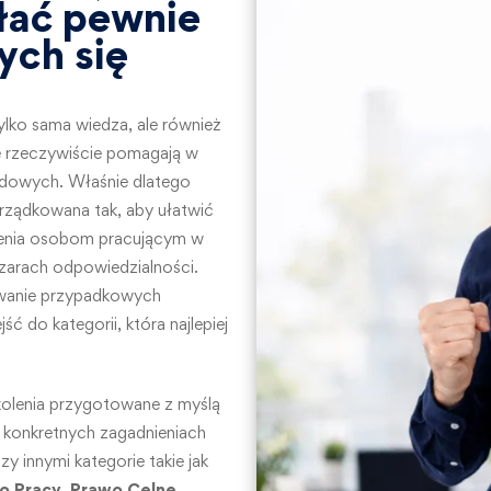
łać pewnie
ych się
 tylko sama wiedza, ale również
e rzeczywiście pomagają w
dowych. Właśnie dlatego
rządkowana tak, aby ułatwić
lenia osobom pracującym w
szarach odpowiedzialności.
iwanie przypadkowych
ć do kategorii, która najlepiej
kolenia przygotowane z myślą
 konkretnych zagadnieniach
 innymi kategorie takie jak
o Pracy
,
Prawo Celne
,