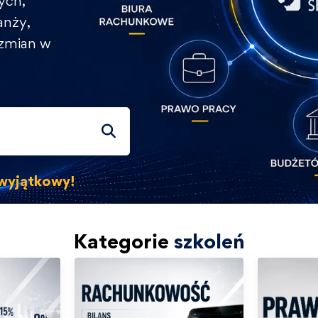
ych,
anży,
 zmian w
s wyjątkowy!
Kategorie
szkoleń