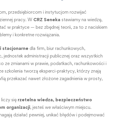
om, przedsiębiorcom i instytucjom rozwijać
ziennej pracy. W
CRZ Seneka
stawiamy na wiedzę,
ć w praktyce — bez zbędnej teorii, za to z naciskiem
oblemy i konkretne rozwiązania.
 i stacjonarne
dla firm, biur rachunkowych,
, jednostek administracji publicznej oraz wszystkich
co ze zmianami w prawie, podatkach, rachunkowości i
 szkolenia tworzą eksperci-praktycy, którzy znają
rafią przekazać nawet złożone zagadnienia w prosty,
 liczy się
rzetelna wiedza, bezpieczeństwo
om organizacji
, jesteś we właściwym miejscu.
agają działać pewniej, unikać błędów i podejmować