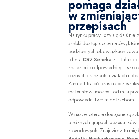
pomaga dzia
w zmieniając
przepisach
Na rynku pracy liczy się dziś nie
szybki dostęp do tematów, któr
codziennych obowiązkach zawo
oferta
CRZ Seneka
została upo
znalezienie odpowiedniego szko
różnych branżach, działach i ob
Zamiast tracić czas na przeszuk
materiałów, możesz od razu przejś
odpowiada Twoim potrzebom.
W naszej ofercie dostępne są sz
o różnych grupach uczestników i
zawodowych. Znajdziesz tu między
Podatki
,
Rachunkowość
,
Praw