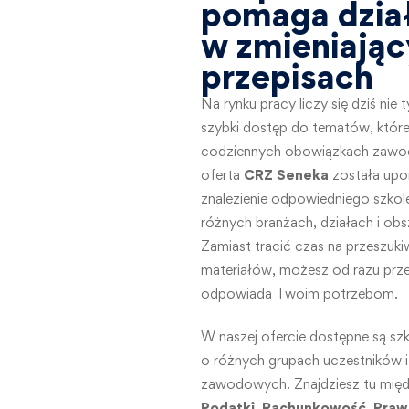
pomaga dzia
w zmieniając
przepisach
Na rynku pracy liczy się dziś nie
szybki dostęp do tematów, któr
codziennych obowiązkach zawo
oferta
CRZ Seneka
została upo
znalezienie odpowiedniego szko
różnych branżach, działach i ob
Zamiast tracić czas na przeszuk
materiałów, możesz od razu przejś
odpowiada Twoim potrzebom.
W naszej ofercie dostępne są sz
o różnych grupach uczestników i
zawodowych. Znajdziesz tu między
Podatki
,
Rachunkowość
,
Praw