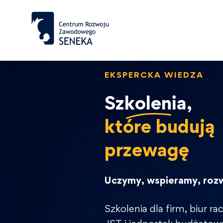
EKSPERCKA WIEDZA
Szkolenia,
które budują
przewagę
Uczymy, wspieramy, roz
Szkolenia dla firm, biur 