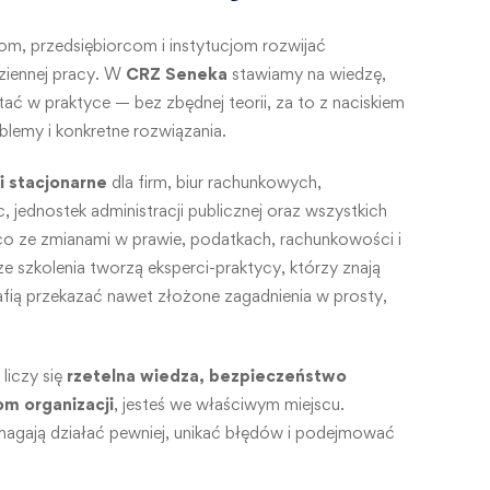
om, przedsiębiorcom i instytucjom rozwijać
ziennej pracy. W
CRZ Seneka
stawiamy na wiedzę,
ć w praktyce — bez zbędnej teorii, za to z naciskiem
oblemy i konkretne rozwiązania.
 i stacjonarne
dla firm, biur rachunkowych,
, jednostek administracji publicznej oraz wszystkich
co ze zmianami w prawie, podatkach, rachunkowości i
 szkolenia tworzą eksperci-praktycy, którzy znają
rafią przekazać nawet złożone zagadnienia w prosty,
 liczy się
rzetelna wiedza, bezpieczeństwo
om organizacji
, jesteś we właściwym miejscu.
agają działać pewniej, unikać błędów i podejmować