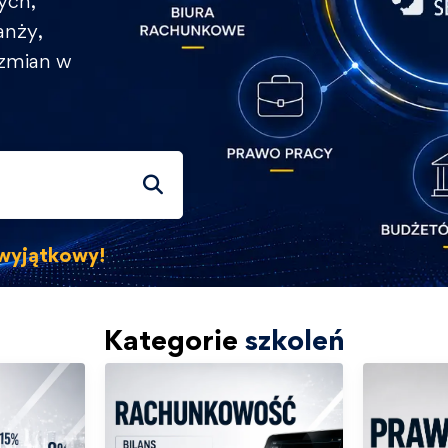
ych,
anży,
 zmian w
s wyjątkowy!
Kategorie
szkoleń