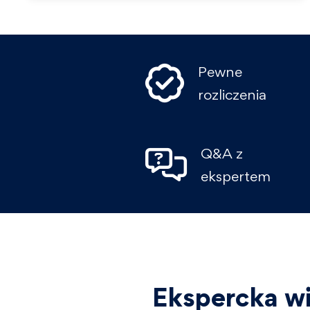
Pewne
rozliczenia
Q&A z
ekspertem
Ekspercka wi