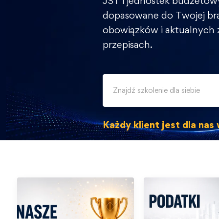
JST i jednostek budżetow
dopasowane do Twojej br
obowiązków i aktualnych
przepisach.
Każdy klient jest dla na