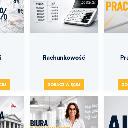
i
Rachunkowość
Pr
CEJ
ZOBACZ WIĘCEJ
ZO