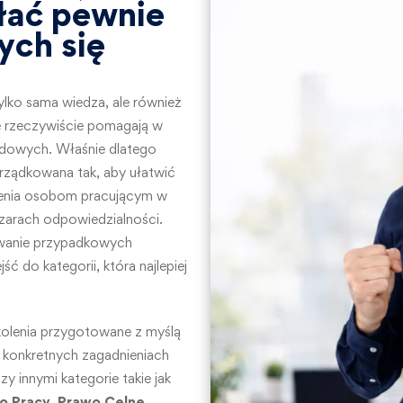
łać pewnie
ych się
 tylko sama wiedza, ale również
e rzeczywiście pomagają w
dowych. Właśnie dlatego
rządkowana tak, aby ułatwić
lenia osobom pracującym w
szarach odpowiedzialności.
iwanie przypadkowych
ć do kategorii, która najlepiej
kolenia przygotowane z myślą
 konkretnych zagadnieniach
 innymi kategorie takie jak
o Pracy
,
Prawo Celne
,