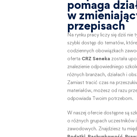
pomaga dzia
w zmieniając
przepisach
Na rynku pracy liczy się dziś nie
szybki dostęp do tematów, któr
codziennych obowiązkach zawo
oferta
CRZ Seneka
została upo
znalezienie odpowiedniego szko
różnych branżach, działach i ob
Zamiast tracić czas na przeszuk
materiałów, możesz od razu przejś
odpowiada Twoim potrzebom.
W naszej ofercie dostępne są sz
o różnych grupach uczestników i
zawodowych. Znajdziesz tu między
Podatki
,
Rachunkowość
,
Praw