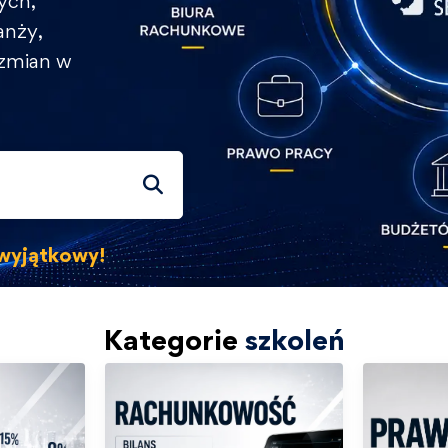
ych,
anży,
 zmian w
s wyjątkowy!
Kategorie
szkoleń