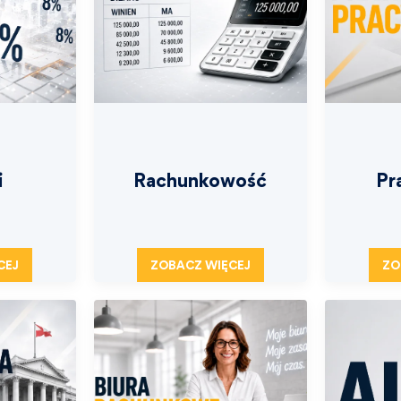
i
Rachunkowość
Pr
CEJ
ZOBACZ WIĘCEJ
ZO