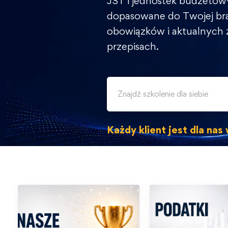
JST i jednostek budżetow
dopasowane do Twojej br
obowiązków i aktualnych
przepisach.
Każdy klient jest dla na