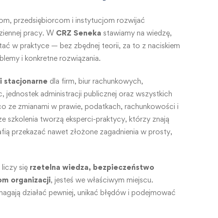
om, przedsiębiorcom i instytucjom rozwijać
ziennej pracy. W
CRZ Seneka
stawiamy na wiedzę,
ć w praktyce — bez zbędnej teorii, za to z naciskiem
oblemy i konkretne rozwiązania.
 i stacjonarne
dla firm, biur rachunkowych,
, jednostek administracji publicznej oraz wszystkich
co ze zmianami w prawie, podatkach, rachunkowości i
 szkolenia tworzą eksperci-praktycy, którzy znają
rafią przekazać nawet złożone zagadnienia w prosty,
 liczy się
rzetelna wiedza, bezpieczeństwo
om organizacji
, jesteś we właściwym miejscu.
agają działać pewniej, unikać błędów i podejmować