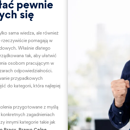
łać pewnie
ych się
 tylko sama wiedza, ale również
e rzeczywiście pomagają w
dowych. Właśnie dlatego
rządkowana tak, aby ułatwić
lenia osobom pracującym w
szarach odpowiedzialności.
iwanie przypadkowych
ć do kategorii, która najlepiej
kolenia przygotowane z myślą
 konkretnych zagadnieniach
 innymi kategorie takie jak
o Pracy
,
Prawo Celne
,