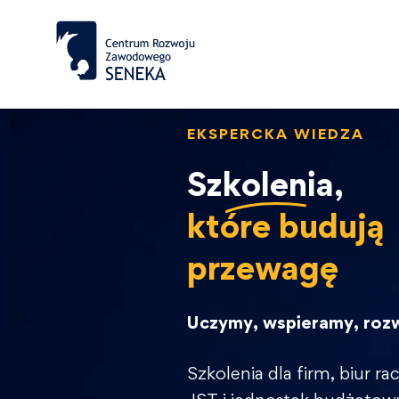
EKSPERCKA WIEDZA
Szkolenia,
które budują
przewagę
Uczymy, wspieramy, roz
Szkolenia dla firm, biur 