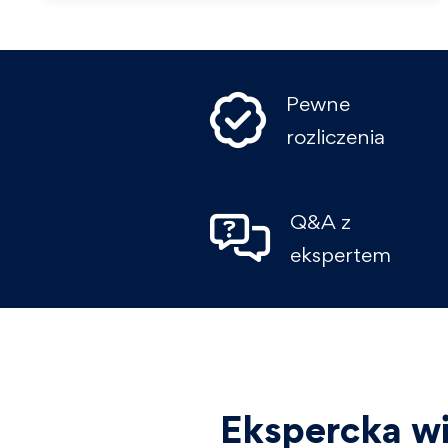
Pewne
rozliczenia
Q&A z
ekspertem
Ekspercka wi