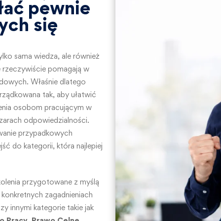
łać pewnie
ych się
 tylko sama wiedza, ale również
e rzeczywiście pomagają w
dowych. Właśnie dlatego
rządkowana tak, aby ułatwić
lenia osobom pracującym w
szarach odpowiedzialności.
iwanie przypadkowych
ć do kategorii, która najlepiej
kolenia przygotowane z myślą
 konkretnych zagadnieniach
 innymi kategorie takie jak
o Pracy
,
Prawo Celne
,