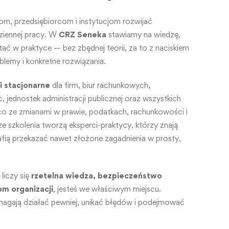
om, przedsiębiorcom i instytucjom rozwijać
ziennej pracy. W
CRZ Seneka
stawiamy na wiedzę,
ć w praktyce — bez zbędnej teorii, za to z naciskiem
oblemy i konkretne rozwiązania.
 i stacjonarne
dla firm, biur rachunkowych,
, jednostek administracji publicznej oraz wszystkich
co ze zmianami w prawie, podatkach, rachunkowości i
 szkolenia tworzą eksperci-praktycy, którzy znają
rafią przekazać nawet złożone zagadnienia w prosty,
 liczy się
rzetelna wiedza, bezpieczeństwo
om organizacji
, jesteś we właściwym miejscu.
agają działać pewniej, unikać błędów i podejmować