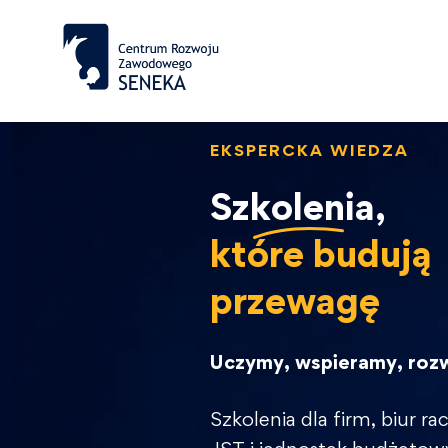
EKSPERCKA WIEDZA
Szkolenia,
które budują
przewagę
Uczymy, wspieramy, roz
Szkolenia dla firm, biur 