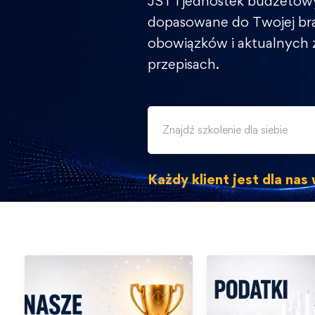
JST i jednostek budżetow
dopasowane do Twojej br
obowiązków i aktualnych
przepisach.
Każdy klient jest dla na