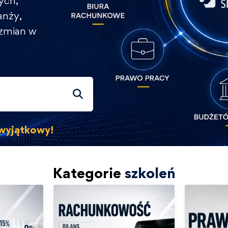
ych,
anży,
 zmian w
s wyjątkowy!
Kategorie
szkoleń