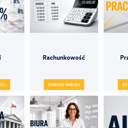
i
Rachunkowość
Pr
CEJ
ZOBACZ WIĘCEJ
ZO