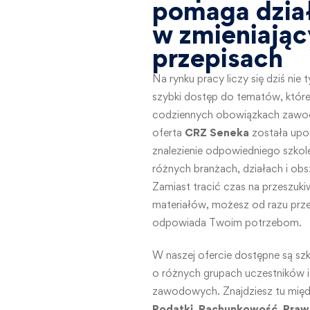
pomaga dzia
w zmieniając
przepisach
Na rynku pracy liczy się dziś nie
szybki dostęp do tematów, któr
codziennych obowiązkach zawo
oferta
CRZ Seneka
została upo
znalezienie odpowiedniego szko
różnych branżach, działach i ob
Zamiast tracić czas na przeszuk
materiałów, możesz od razu przejś
odpowiada Twoim potrzebom.
W naszej ofercie dostępne są sz
o różnych grupach uczestników i
zawodowych. Znajdziesz tu między
Podatki
,
Rachunkowość
,
Praw