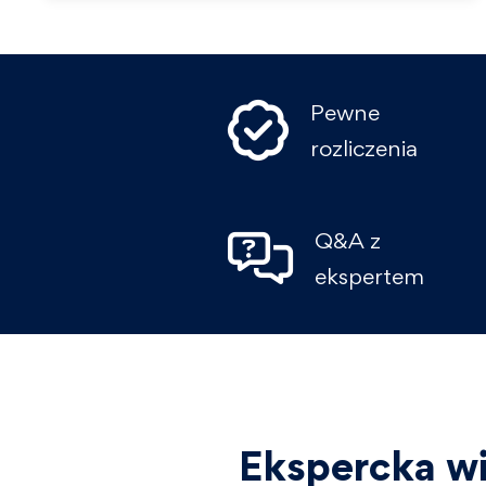
Pewne
rozliczenia
Q&A z
ekspertem
Ekspercka wi